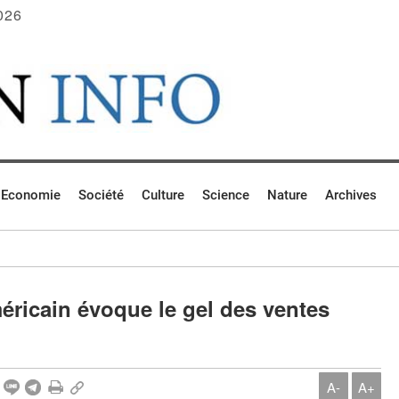
026
Economie
Société
Culture
Science
Nature
Archives
ricain évoque le gel des ventes
A-
A+