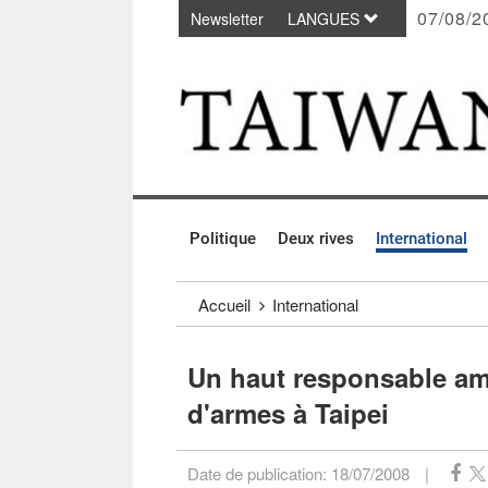
07/08/2
Newsletter
LANGUES
Passer au contenu principal
:::
Politique
Deux rives
International
:::
Accueil
International
Un haut responsable amé
d'armes à Taipei
Date de publication:
18/07/2008
|