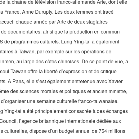
 de la chaîne de télévision franco-allemande Arte, dont elle
r la France, Anne Durupty. Les deux femmes ont tracé
l’accueil chaque année par Arte de deux stagiaires
e de documentaires, ainsi que la production en commun
S de programmes culturels. Lung Ying-tai a également
taires à Taiwan, par exemple sur les opérations de
nmen, au large des côtes chinoises. De ce point de vue, a-
seul Taiwan offre la liberté d’expression et de critique
jets. A Paris, elle s’est également entretenue avec Xavier
mie des sciences morales et politiques et ancien ministre,
é d’organiser une semaine culturelle franco-taiwanaise.
ng Ying-tai a été principalement consacrée à des échanges
h Council, l’agence britannique internationale dédiée aux
ns culturelles, dispose d’un budget annuel de 754 millions