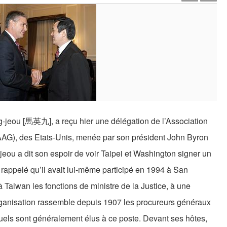
g-jeou [馬英九], a reçu hier une délégation de l’Association
AAG), des Etats-Unis, menée par son président John Byron
eou a dit son espoir de voir Taipei et Washington signer un
a rappelé qu’il avait lui-même participé en 1994 à San
à Taiwan les fonctions de ministre de la Justice, à une
ganisation rassemble depuis 1907 les procureurs généraux
squels sont généralement élus à ce poste. Devant ses hôtes,