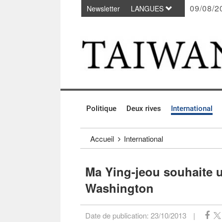
09/08/2
Newsletter
LANGUES
Passer au contenu principal
:::
Politique
Deux rives
International
:::
Accueil
International
Ma Ying-jeou souhaite u
Washington
Date de publication:
23/10/2013
|