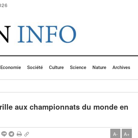
026
Economie
Société
Culture
Science
Nature
Archives
 brille aux championnats du monde en
A-
A+