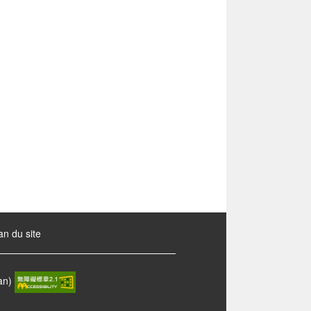
an du site
wan)