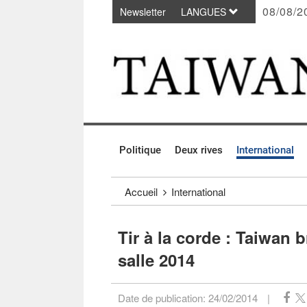
08/08/2
Newsletter
LANGUES
Passer au contenu principal
:::
Politique
Deux rives
International
:::
Accueil
International
Tir à la corde : Taiwan
salle 2014
Date de publication:
24/02/2014
|