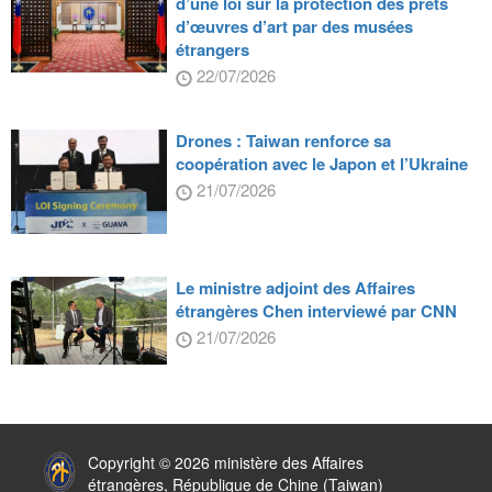
d’une loi sur la protection des prêts
d’œuvres d’art par des musées
étrangers
22/07/2026
Drones : Taiwan renforce sa
coopération avec le Japon et l’Ukraine
21/07/2026
Le ministre adjoint des Affaires
étrangères Chen interviewé par CNN
21/07/2026
:::
Copyright © 2026 ministère des Affaires
étrangères, République de Chine (Taiwan)