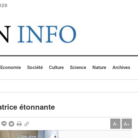
026
Economie
Société
Culture
Science
Nature
Archives
atrice étonnante
A-
A+