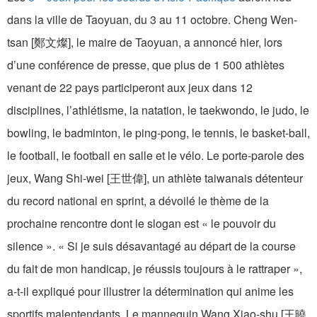
dans la ville de Taoyuan, du 3 au 11 octobre. Cheng Wen-
tsan [鄭文燦], le maire de Taoyuan, a annoncé hier, lors
d’une conférence de presse, que plus de 1 500 athlètes
venant de 22 pays participeront aux jeux dans 12
disciplines, l’athlétisme, la natation, le taekwondo, le judo, le
bowling, le badminton, le ping-pong, le tennis, le basket-ball,
le football, le football en salle et le vélo. Le porte-parole des
jeux, Wang Shi-wei [王世偉], un athlète taiwanais détenteur
du record national en sprint, a dévoilé le thème de la
prochaine rencontre dont le slogan est « le pouvoir du
silence ». « Si je suis désavantagé au départ de la course
du fait de mon handicap, je réussis toujours à le rattraper »,
a-t-il expliqué pour illustrer la détermination qui anime les
sportifs malentendants. Le mannequin Wang Xiao-shu [王曉