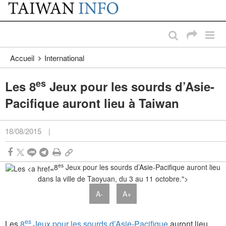
:::
Passer au contenu principal
:::
Accueil
International
es
Les 8
Jeux pour les sourds d’Asie-
Pacifique auront lieu à Taiwan
18/08/2015
|
es
8
Jeux pour les sourds d’Asie-Pacifique auront lieu
dans la ville de Taoyuan, du 3 au 11 octobre.">
A-
A+
es
Les
8
Jeux pour les sourds d’Asie-Pacifique
auront lieu