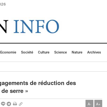
026
Economie
Société
Culture
Science
Nature
Archives
ngagements de réduction des
 de serre »
A-
A+