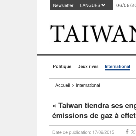
06/08/2
Newsletter
LANGUES
Passer au contenu principal
:::
Politique
Deux rives
International
:::
Accueil
International
« Taiwan tiendra ses e
émissions de gaz à effet
Date de publication:
17/09/2015
|