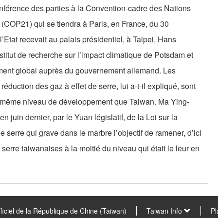
férence des parties à la Convention-cadre des Nations
(COP21) qui se tiendra à Paris, en France, du 30
Etat recevait au palais présidentiel, à Taipei, Hans
stitut de recherche sur l’impact climatique de Potsdam et
ement global auprès du gouvernement allemand. Les
uction des gaz à effet de serre, lui a-t-il expliqué, sont
e même niveau de développement que Taiwan. Ma Ying-
n juin dernier, par le Yuan législatif, de la Loi sur la
de serre qui grave dans le marbre l’objectif de ramener, d’ici
serre taiwanaises à la moitié du niveau qui était le leur en
fficiel de la République de Chine (Taiwan)
Taiwan Info
Pl