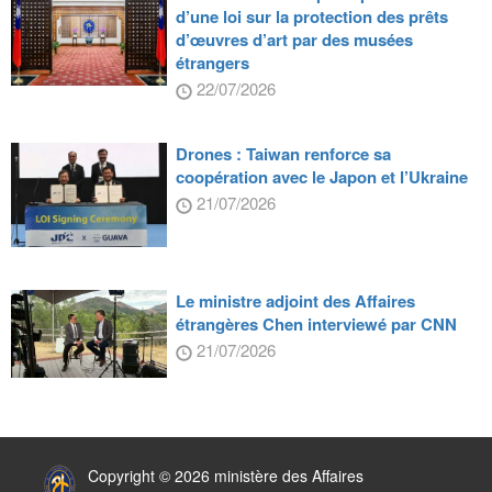
d’une loi sur la protection des prêts
d’œuvres d’art par des musées
étrangers
22/07/2026
Drones : Taiwan renforce sa
coopération avec le Japon et l’Ukraine
21/07/2026
Le ministre adjoint des Affaires
étrangères Chen interviewé par CNN
21/07/2026
:::
Copyright © 2026 ministère des Affaires