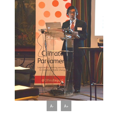
A-
A+