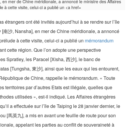
 étrangers ont été invités aujourd’hui à se rendre sur l’île
ley [南沙, Nansha], en mer de Chine méridionale, a annoncé
prélude à cette visite, celui-ci a publié un
mémorandum
ant cette région. Que l’on adopte une perspective
les Spratley, les Paracel [Xisha, 西沙], le banc de
atas [Tungsha, 東沙], ainsi que les eaux qui les entourent,
 la République de Chine, rappelle le mémorandum. « Toute
 territoires par d’autres Etats est illégale, quelles que
hodes utilisées », est-il indiqué. Les Affaires étrangères
 qu’il a effectuée sur l’île de Taiping le 28 janvier dernier, le
eou [馬英九], a mis en avant une feuille de route pour son
ionale, appelant les parties au conflit de souveraineté à