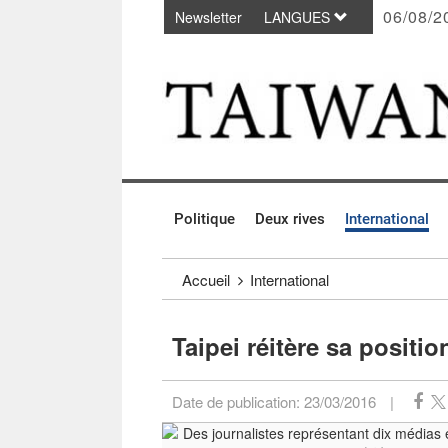
06/08/2
Newsletter
LANGUES
Passer au contenu principal
:::
Politique
Deux rives
International
:::
Accueil
International
Taipei réitère sa positi
Date de publication:
23/03/2016
|