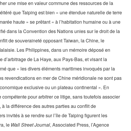
ercher une mise en valeur commune des ressources de la
 réitéré que Taiping est bien « une étendue naturelle de terre
marée haute » se prêtant « à l’habitation humaine ou à une
é dans la Convention des Nations unies sur le droit de la
nflit de souveraineté opposant Taiwan, la Chine, le
 Malaisie. Les Philippines, dans un mémoire déposé en
 d’arbitrage de La Haye, aux Pays-Bas, et visant la
irmé que « les divers éléments maritimes invoqués par la
ses revendications en mer de Chine méridionale ne sont pas
économique exclusive ou un plateau continental ». En
 compétente pour arbitrer ce litige, sans toutefois associer
à la différence des autres parties au conflit de
 invités à se rendre sur l’île de Taiping figurent les
ra, le
Wall Street Journal
, Associated Press, l’Agence