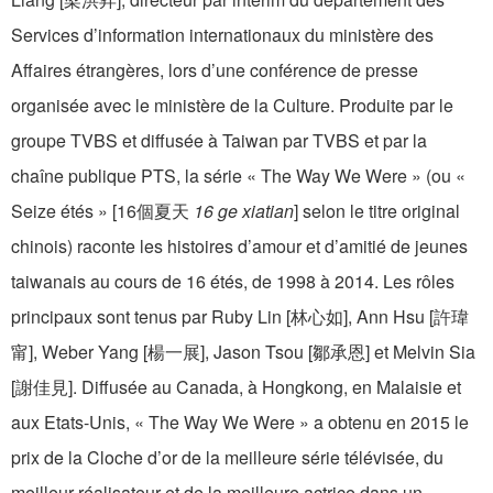
Services d’information internationaux du ministère des
Affaires étrangères, lors d’une conférence de presse
organisée avec le ministère de la Culture. Produite par le
groupe TVBS et diffusée à Taiwan par TVBS et par la
chaîne publique PTS, la série « The Way We Were » (ou «
Seize étés » [16個夏天
16 ge xiatian
] selon le titre original
chinois) raconte les histoires d’amour et d’amitié de jeunes
taiwanais au cours de 16 étés, de 1998 à 2014. Les rôles
principaux sont tenus par Ruby Lin [林心如], Ann Hsu [許瑋
甯], Weber Yang [楊一展], Jason Tsou [鄒承恩] et Melvin Sia
[謝佳見]. Diffusée au Canada, à Hongkong, en Malaisie et
aux Etats-Unis, « The Way We Were » a obtenu en 2015 le
prix de la Cloche d’or de la meilleure série télévisée, du
meilleur réalisateur et de la meilleure actrice dans un