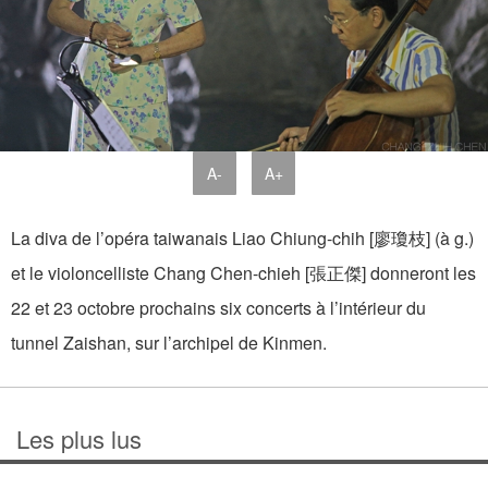
A-
A+
La diva de l’opéra taiwanais Liao Chiung-chih [廖瓊枝] (à g.)
et le violoncelliste Chang Chen-chieh [張正傑] donneront les
22 et 23 octobre prochains six concerts à l’intérieur du
tunnel Zaishan, sur l’archipel de Kinmen.
Les plus lus