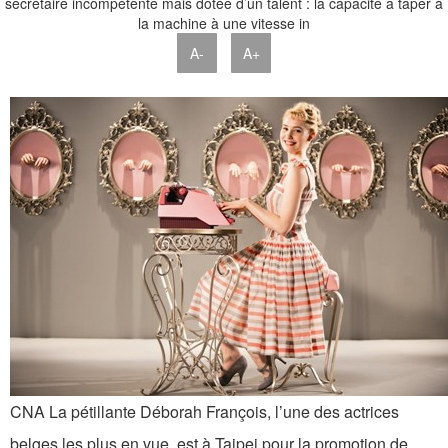
A-
A+
CNA
La pétillante Déborah François, l’une des actrices
belges les plus en vue, est à Taipei pour la promotion de