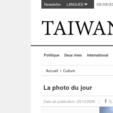
06/08/2
Newsletter
LANGUES
Passer au contenu principal
:::
Politique
Deux rives
International
:::
Accueil
Culture
La photo du jour
Date de publication:
23/10/2006
|