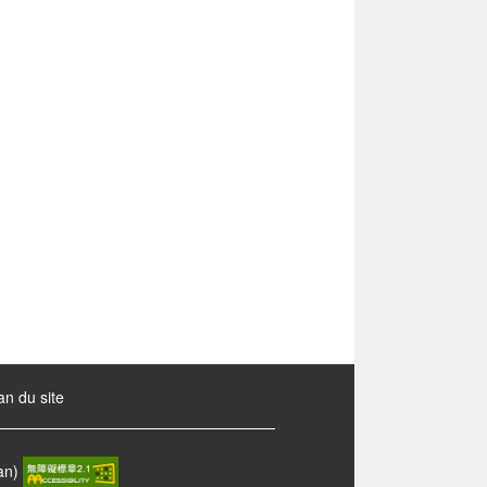
an du site
wan)