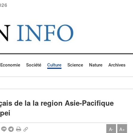
026
Economie
Société
Culture
Science
Nature
Archives
ais de la la region Asie-Pacifique
ipei
A-
A+