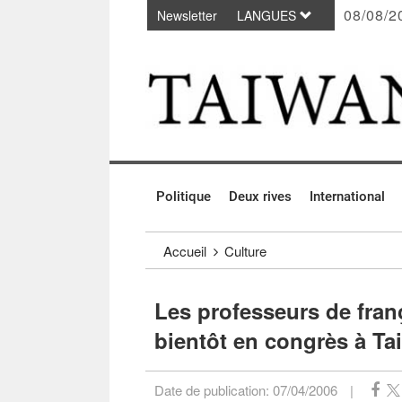
08/08/2
Newsletter
LANGUES
Passer au contenu principal
:::
Politique
Deux rives
International
:::
Accueil
Culture
Les professeurs de franç
bientôt en congrès à Ta
Date de publication:
07/04/2006
|