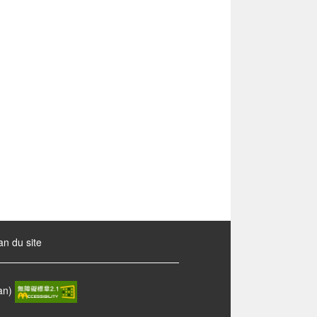
an du site
wan)