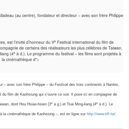
alladeau (au centre), fondateur et directeur – avec son frère Philippe
e
es, est l’invité d’honneur du V
Festival international du film de
 compagnie de certains des réalisateurs les plus célèbres de Taiwan,
e
liang (4
à d.). Le programme du festival – les films sont projetés à
la cinémathèque d">
eur – avec son frère Philippe – du Festival des trois continents à Nantes,
al du film de Kaohsiung qui s’ouvre ce soir. Il pose ici en compagnie de
e
e
Taiwan, dont Hou Hsiao-hsien (3
à g.) et Tsai Ming-liang (4
à d.). Le
s à la cinémathèque de Kaohsiung –, est en ligne sur
http://www.kff.tw/
.