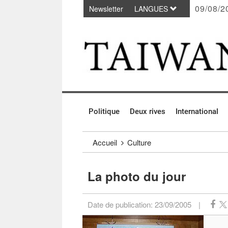
09/08/2
Newsletter
LANGUES
Passer au contenu principal
:::
Politique
Deux rives
International
:::
Accueil
Culture
La photo du jour
Date de publication:
23/09/2005
|