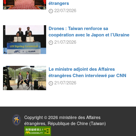
étrangers
22/07/2026
Drones : Taiwan renforce sa
coopération avec le Japon et l’Ukraine
21/07/2026
Le ministre adjoint des Affaires
étrangères Chen interviewé par CNN
21/07/2026
:::
Copyright © 2026 ministère des Affaires
étrangères, République de Chine (Taiwan)