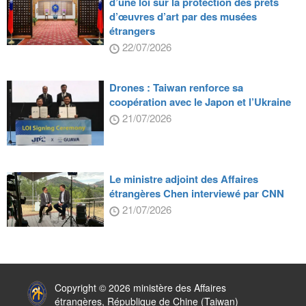
d’une loi sur la protection des prêts
d’œuvres d’art par des musées
étrangers
22/07/2026
Drones : Taiwan renforce sa
coopération avec le Japon et l’Ukraine
21/07/2026
Le ministre adjoint des Affaires
étrangères Chen interviewé par CNN
21/07/2026
:::
Copyright © 2026 ministère des Affaires
étrangères, République de Chine (Taiwan)