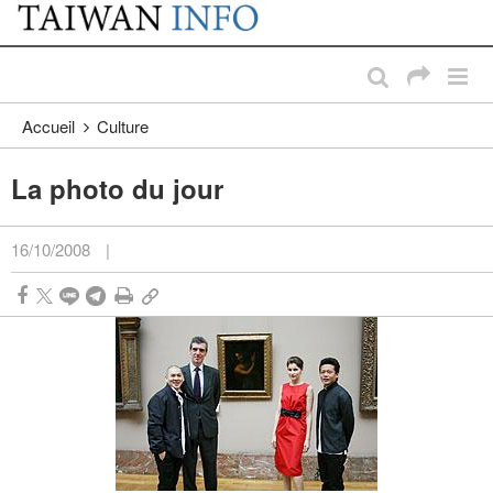
:::
Passer au contenu principal
:::
Accueil
Culture
La photo du jour
16/10/2008
|