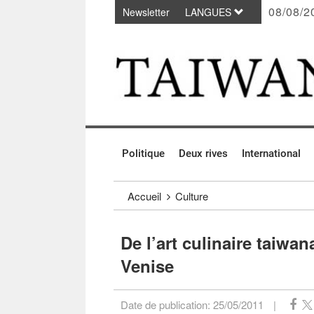
08/08/2
Newsletter
LANGUES
Passer au contenu principal
:::
Politique
Deux rives
International
:::
Accueil
Culture
De l’art culinaire taiwan
Venise
Date de publication:
25/05/2011
|