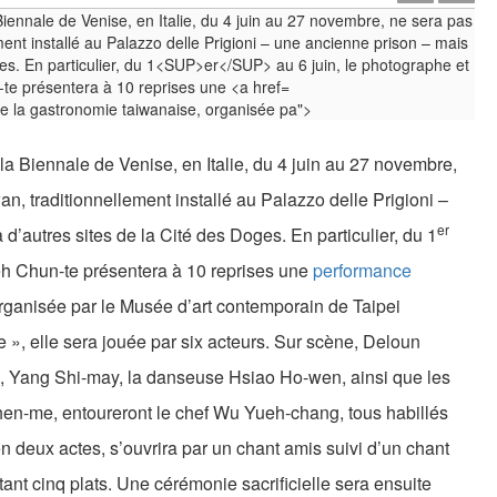
e la gastronomie taiwanaise, organisée pa">
la Biennale de Venise, en Italie, du 4 juin au 27 novembre,
an, traditionnellement installé au Palazzo delle Prigioni –
er
d’autres sites de la Cité des Doges. En particulier, du 1
ieh Chun-te présentera à 10 reprises une
performance
rganisée par le Musée d’art contemporain de Taipei
e », elle sera jouée par six acteurs. Sur scène, Deloun
, Yang Shi-may, la danseuse Hsiao Ho-wen, ainsi que les
en-me, entoureront le chef Wu Yueh-chang, tous habillés
en deux actes, s’ouvrira par un chant amis suivi d’un chant
tant cinq plats. Une cérémonie sacrificielle sera ensuite