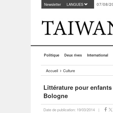
07/08/2
Newsletter
LANGUES
Passer au contenu principal
:::
Politique
Deux rives
International
:::
Accueil
Culture
Littérature pour enfants 
Bologne
Date de publication:
19/03/2014
|