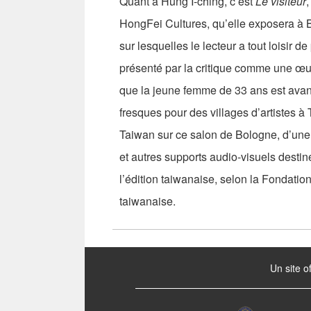
Quant à Hung I-ching, c’est
Le visiteur
HongFei Cultures, qu’elle exposera à B
sur lesquelles le lecteur a tout loisir 
présenté par la critique comme une œuv
que la jeune femme de 33 ans est avant
fresques pour des villages d’artistes à 
Taiwan sur ce salon de Bologne, d’une
et autres supports audio-visuels destin
l’édition taiwanaise, selon la Fondation
taiwanaise.
:::
Un site o