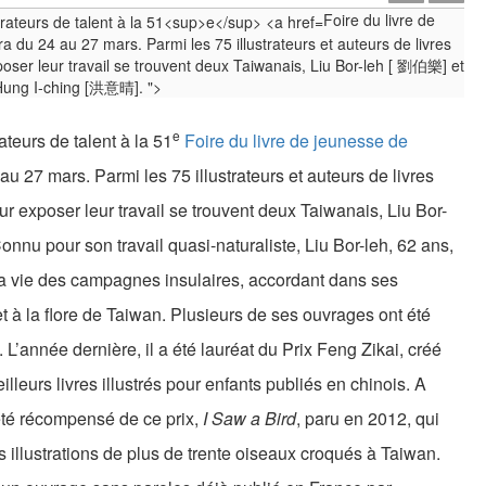
Foire du livre de
ra du 24 au 27 mars. Parmi les 75 illustrateurs et auteurs de livres
oser leur travail se trouvent deux Taiwanais, Liu Bor-leh [ 劉伯樂] et
Hung I-ching [洪意晴]. ">
e
ateurs de talent à la 51
Foire du livre de jeunesse de
4 au 27 mars. Parmi les 75 illustrateurs et auteurs de livres
r exposer leur travail se trouvent deux Taiwanais, Liu Bor-
u pour son travail quasi-naturaliste, Liu Bor-leh, 62 ans,
 la vie des campagnes insulaires, accordant dans ses
t à la flore de Taiwan. Plusieurs de ses ouvrages ont été
’année dernière, il a été lauréat du Prix Feng Zikai, créé
illeurs livres illustrés pour enfants publiés en chinois. A
 été récompensé de ce prix,
I Saw a Bird
, paru en 2012, qui
 illustrations de plus de trente oiseaux croqués à Taiwan.