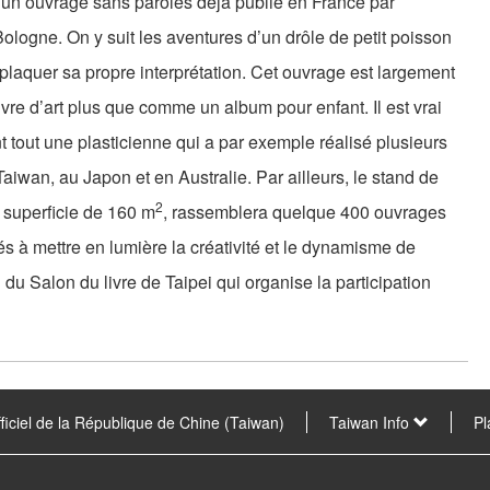
, un ouvrage sans paroles déjà publié en France par
ologne. On y suit les aventures d’un drôle de petit poisson
de plaquer sa propre interprétation. Cet ouvrage est largement
re d’art plus que comme un album pour enfant. Il est vrai
 tout une plasticienne qui a par exemple réalisé plusieurs
Taiwan, au Japon et en Australie. Par ailleurs, le stand de
2
 superficie de 160 m
, rassemblera quelque 400 ouvrages
és à mettre en lumière la créativité et le dynamisme de
 du Salon du livre de Taipei qui organise la participation
fficiel de la République de Chine (Taiwan)
Taiwan Info
Pl