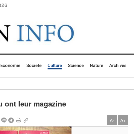
026
Economie
Société
Culture
Science
Nature
Archives
u ont leur magazine
A-
A+