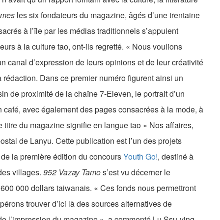
imes
les six fondateurs du magazine, âgés d’une trentaine
acrés à l’île par les médias traditionnels s’appuient
eurs à la culture tao, ont-ils regretté. « Nous voulions
n canal d’expression de leurs opinions et de leur créativité
rédaction. Dans ce premier numéro figurent ainsi un
in de proximité de la chaîne 7-Eleven, le portrait d’un
 un café, avec également des pages consacrées à la mode, à
e titre du magazine signifie en langue tao « Nos affaires,
stal de Lanyu. Cette publication est l’un des projets
e de la première édition du concours
Youth Go!
, destiné à
des villages.
952 Vazay Tamo
s’est vu décerner le
600 000 dollars taiwanais. « Ces fonds nous permettront
érons trouver d’ici là des sources alternatives de
 de l’impression du magazine », a commenté Lu Ssu-ying