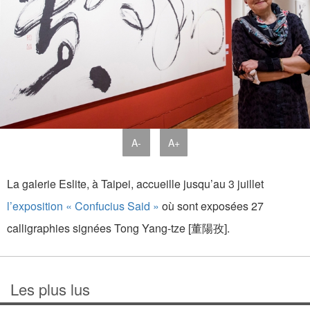
A-
A+
La galerie Eslite, à Taipei, accueille jusqu’au 3 juillet
l’exposition « Confucius Said »
où sont exposées 27
calligraphies signées Tong Yang-tze [董陽孜].
Les plus lus