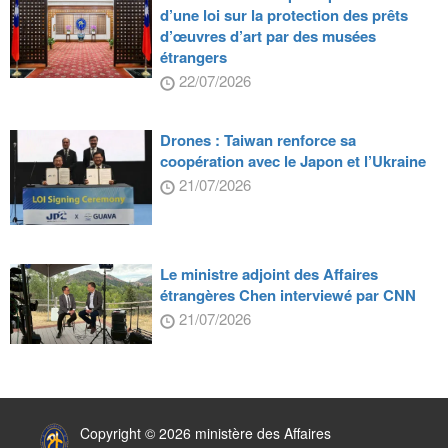
d’une loi sur la protection des prêts
d’œuvres d’art par des musées
étrangers
22/07/2026
Drones : Taiwan renforce sa
coopération avec le Japon et l’Ukraine
21/07/2026
Le ministre adjoint des Affaires
étrangères Chen interviewé par CNN
21/07/2026
:::
Copyright © 2026 ministère des Affaires