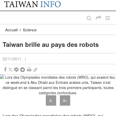
:::
Passer au contenu principal
:::
Accueil
Science
Taiwan brille au pays des robots
22/11/2011
|
A-
A+
Lors des Olympiades mondiales des robots (WRO), qui