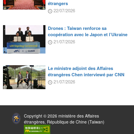
étrangers
22/07/2026
Drones : Taiwan renforce sa
coopération avec le Japon et l’Ukraine
21/07/2026
Le ministre adjoint des Affaires
étrangères Chen interviewé par CNN
21/07/2026
:::
Copyright © 2026 ministère des Affaires
étrangères, République de Chine (Taiwan)