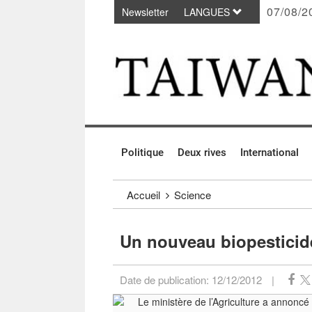
07/08/2
Newsletter
LANGUES
Passer au contenu principal
:::
Politique
Deux rives
International
:::
Accueil
Science
Un nouveau biopesticid
Date de publication:
12/12/2012
|