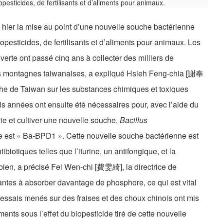
é hier la mise au point d’une nouvelle souche bactérienne
opesticides, de fertilisants et d’aliments pour animaux. Les
erte ont passé cinq ans à collecter des milliers de
es montagnes taiwanaises, a expliqué Hsieh Feng-chia [謝奉
erche de Taiwan sur les substances chimiques et toxiques
is années ont ensuite été nécessaires pour, avec l’aide du
rie et cultiver une nouvelle souche,
Bacillus
e est « Ba-BPD1 ». Cette nouvelle souche bactérienne est
iotiques telles que l’iturine, un antifongique, et la
obien, a précisé Fei Wen-chi [費雯綺], la directrice de
lantes à absorber davantage de phosphore, ce qui est vital
 essais menés sur des fraises et des choux chinois ont mis
ts sous l’effet du biopesticide tiré de cette nouvelle