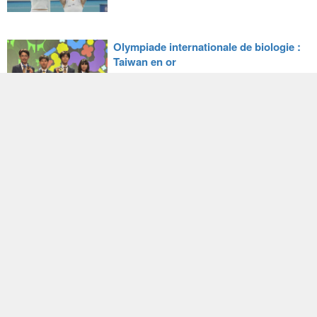
Olympiade internationale de biologie :
Taiwan en or
22/07/2026
Taiwan salue l’adoption par l’Italie
d’une loi sur la protection des prêts
d’œuvres d’art par des musées
étrangers
22/07/2026
Drones : Taiwan renforce sa
coopération avec le Japon et l’Ukraine
21/07/2026