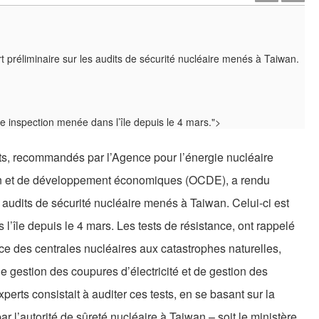
t préliminaire sur les audits de sécurité nucléaire menés à Taiwan.
une inspection menée dans l’île depuis le 4 mars.">
s, recommandés par l’Agence pour l’énergie nucléaire
on et de développement économiques (OCDE), a rendu
 audits de sécurité nucléaire menés à Taiwan. Celui-ci est
l’île depuis le 4 mars. Les tests de résistance, ont rappelé
ance des centrales nucléaires aux catastrophes naturelles,
e gestion des coupures d’électricité et de gestion des
erts consistait à auditer ces tests, en se basant sur la
r l’autorité de sûreté nucléaire à Taiwan – soit le ministère