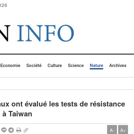
026
Economie
Société
Culture
Science
Nature
Archives
ux ont évalué les tests de résistance
s à Taiwan
A-
A+