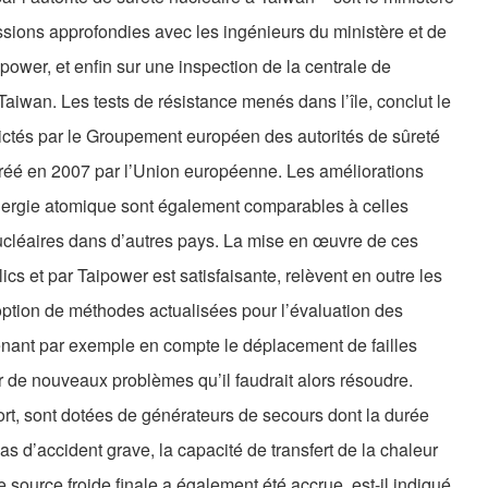
ssions approfondies avec les ingénieurs du ministère et de
ipower, et enfin sur une inspection de la centrale de
Taiwan. Les tests de résistance menés dans l’île, conclut le
dictés par le Groupement européen des autorités de sûreté
éé en 2007 par l’Union européenne. Les améliorations
nergie atomique sont également comparables à celles
ucléaires dans d’autres pays. La mise en œuvre de ces
s et par Taipower est satisfaisante, relèvent en outre les
adoption de méthodes actualisées pour l’évaluation des
enant par exemple en compte le déplacement de failles
er de nouveaux problèmes qu’il faudrait alors résoudre.
ort, sont dotées de générateurs de secours dont la durée
as d’accident grave, la capacité de transfert de la chaleur
 source froide finale a également été accrue, est-il indiqué.