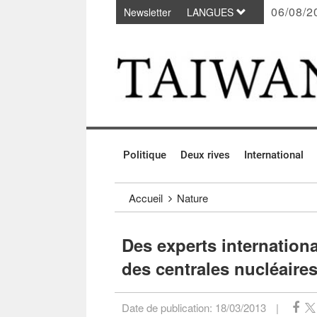
06/08/2
Newsletter
LANGUES
Passer au contenu principal
:::
Politique
Deux rives
International
:::
Accueil
Nature
Des experts internationa
des centrales nucléaire
Date de publication:
18/03/2013
|