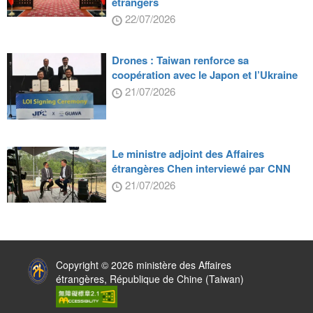
étrangers
22/07/2026
Drones : Taiwan renforce sa
coopération avec le Japon et l’Ukraine
21/07/2026
Le ministre adjoint des Affaires
étrangères Chen interviewé par CNN
21/07/2026
:::
Copyright © 2026 ministère des Affaires
étrangères, République de Chine (Taiwan)