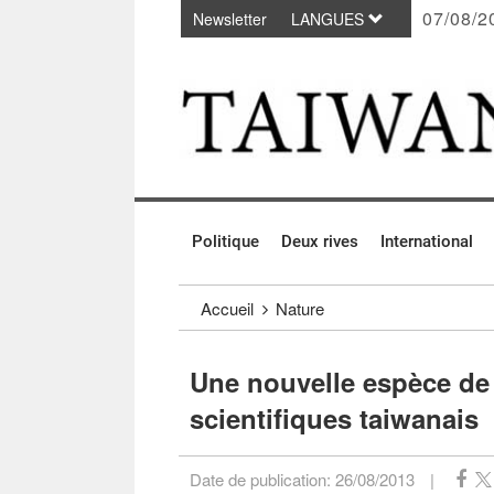
07/08/2
Newsletter
LANGUES
Passer au contenu principal
:::
Politique
Deux rives
International
:::
Accueil
Nature
Une nouvelle espèce de
scientifiques taiwanais
Date de publication:
26/08/2013
|