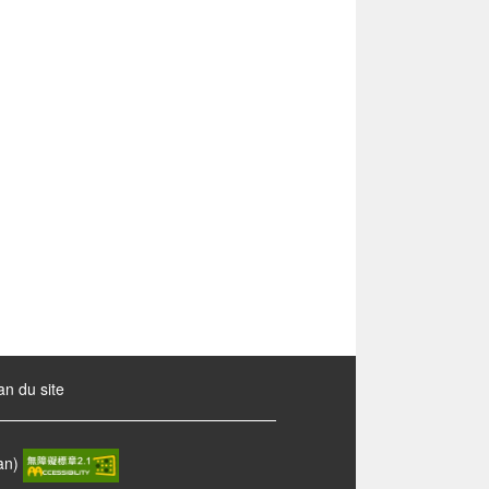
an du site
wan)