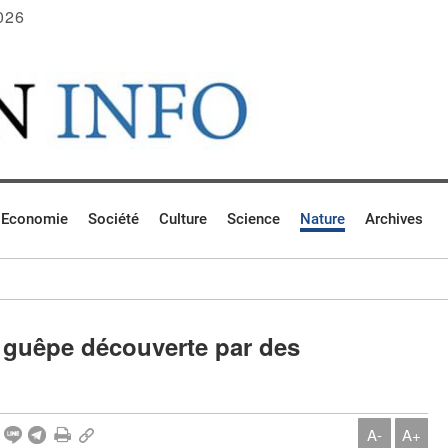
026
Economie
Société
Culture
Science
Nature
Archives
 guêpe découverte par des
A-
A+