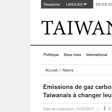
06/08/2
Newsletter
LANGUES
Passer au contenu principal
:::
Politique
Deux rives
International
:::
Accueil
Nature
Emissions de gaz carbon
Taiwanais à changer leu
Date de publication:
31/03/2010
|