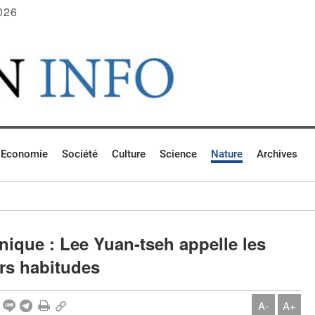
026
Economie
Société
Culture
Science
Nature
Archives
ique : Lee Yuan-tseh appelle les
rs habitudes
A-
A+