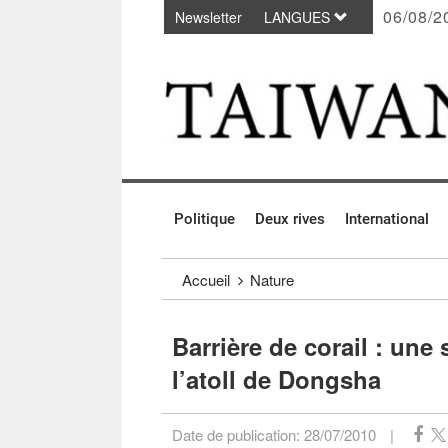
06/08/2
Newsletter
LANGUES
Passer au contenu principal
:::
Politique
Deux rives
International
:::
Accueil
Nature
Barrière de corail : une
l’atoll de Dongsha
Date de publication:
28/07/2010
|