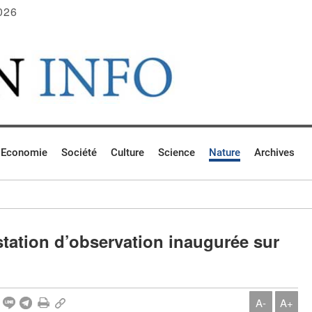
026
Economie
Société
Culture
Science
Nature
Archives
 station d’observation inaugurée sur
A-
A+