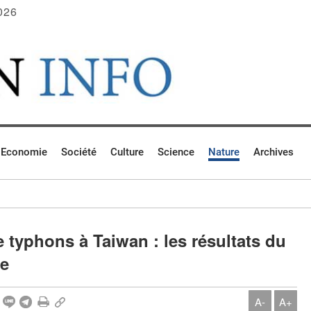
026
Economie
Société
Culture
Science
Nature
Archives
 typhons à Taiwan : les résultats du
ue
A-
A+