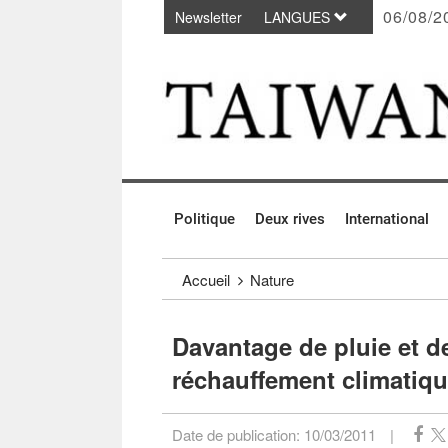
06/08/2
Newsletter
LANGUES
Passer au contenu principal
:::
Politique
Deux rives
International
:::
Accueil
Nature
Davantage de pluie et de
réchauffement climatiq
Date de publication:
10/03/2011
|