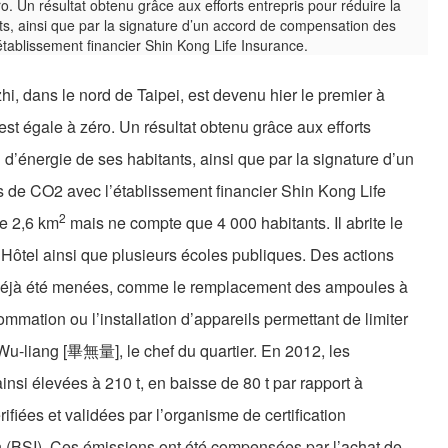
i, dans le nord de Taipei, est devenu hier le premier à
st égale à zéro. Un résultat obtenu grâce aux efforts
d’énergie de ses habitants, ainsi que par la signature d’un
de CO2 avec l’établissement financier Shin Kong Life
2
re 2,6 km
mais ne compte que 4 000 habitants. Il abrite le
 Hôtel ainsi que plusieurs écoles publiques. Des actions
 déjà été menées, comme le remplacement des ampoules à
mation ou l’installation d’appareils permettant de limiter
 Wu-liang [畢無量], le chef du quartier. En 2012, les
nsi élevées à 210 t, en baisse de 80 t par rapport à
ifiées et validées par l’organisme de certification
on (BSI). Ces émissions ont été compensées par l’achat de