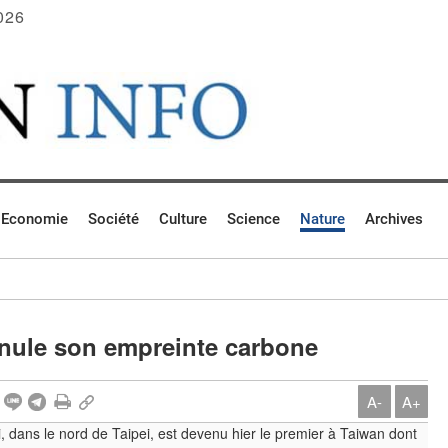
026
Economie
Société
Culture
Science
Nature
Archives
nnule son empreinte carbone
A-
A+