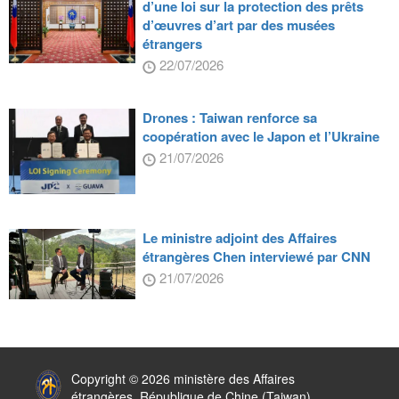
d’une loi sur la protection des prêts
d’œuvres d’art par des musées
étrangers
22/07/2026
Drones : Taiwan renforce sa
coopération avec le Japon et l’Ukraine
21/07/2026
Le ministre adjoint des Affaires
étrangères Chen interviewé par CNN
21/07/2026
:::
Copyright © 2026 ministère des Affaires
étrangères, République de Chine (Taiwan)