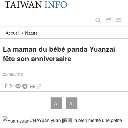
:::
Passer au contenu principal
:::
Accueil
Nature
La maman du bébé panda Yuanzai
fête son anniversaire
02/09/2013
|
A-
A+
CNA
Yuan-yuan [圓圓] a bien mérité une petite