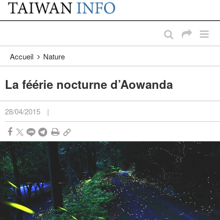
:::
Passer au contenu principal
:::
Accueil
Nature
La féérie nocturne d’Aowanda
28/04/2015
|